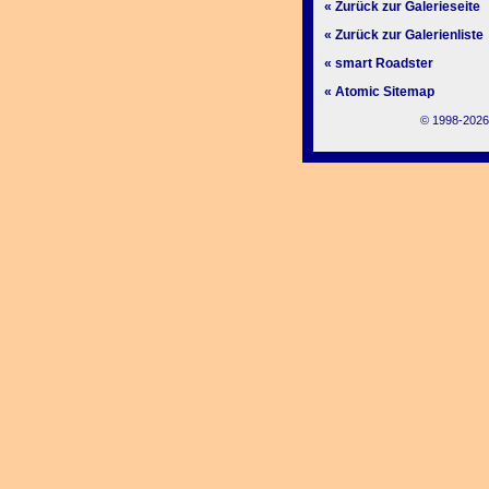
« Zurück zur Galerieseite
« Zurück zur Galerienliste
« smart Roadster
« Atomic Sitemap
© 1998-2026,