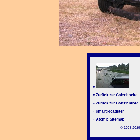
«
« Zurück zur Galerieseite
« Zurück zur Galerienliste
« smart Roadster
« Atomic Sitemap
© 1998-2026,