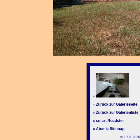
«
« Zurück zur Galerieseite
« Zurück zur Galerienliste
« smart Roadster
« Atomic Sitemap
© 1998-2026,