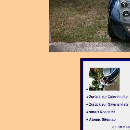
«
« Zurück zur Galerieseite
« Zurück zur Galerienliste
« smart Roadster
« Atomic Sitemap
© 1998-2026,