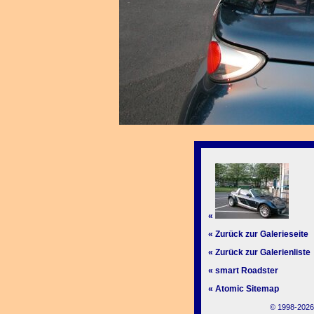
«
« Zurück zur Galerieseite
« Zurück zur Galerienliste
« smart Roadster
« Atomic Sitemap
© 1998-2026,